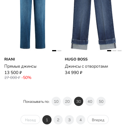
RIANI
HUGO BOSS
Прямые джинсы
Джинсы с отворотами
13 500
34 990
₽
₽
27 000
-50%
₽
Показывать по:
10
20
30
40
50
Назад
1
2
3
4
Вперед