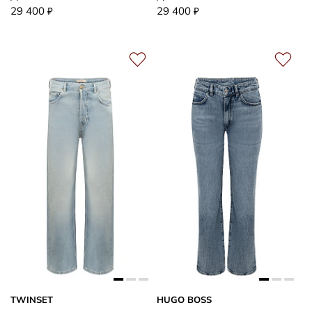
29 400
29 400
₽
₽
TWINSET
HUGO BOSS