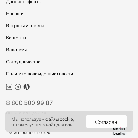
Аксессуары
Условия возвратов
Договор оферты
Распродажа
Таблица размеров
Новости
Подарочные сертификаты
Уход за одеждой
Вопросы и ответы
Контакты
Вакансии
Сотрудничество
Политика конфиденциальности
8 800 500 99 87
ПН-ВС с 09:00 до 21:00
Мы используем
файлы cookie
,
Согласен
чтобы улучшить сайт для вас
© FASHIONSTORE.RU 2026
Loading