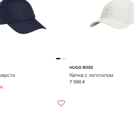
HUGO BOSS
шерсти
Кепка с логотипом
7 590
₽
0%