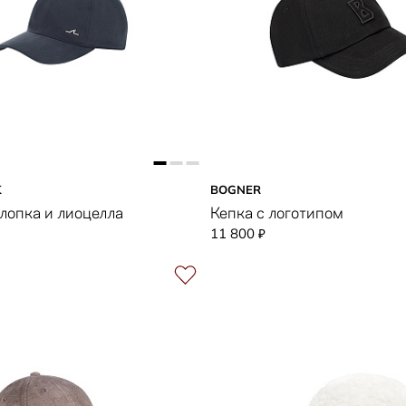
K
BOGNER
хлопка и лиоцелла
Кепка с логотипом
11 800
₽