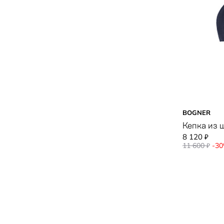
BOGNER
Кепка из 
8 120
₽
11 600
-3
₽