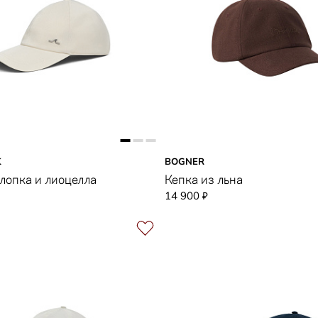
K
BOGNER
хлопка и лиоцелла
Кепка из льна
14 900
₽