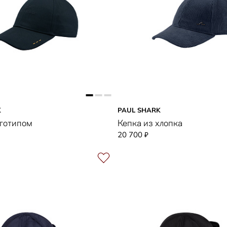
K
PAUL SHARK
оготипом
Кепка из хлопка
20 700
₽