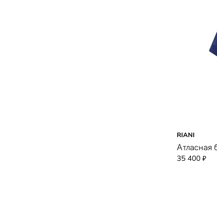
RIANI
Атласная 
35 400
₽