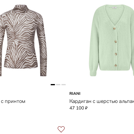
RIANI
 с принтом
Кардиган с шерстью альпа
47 100
₽