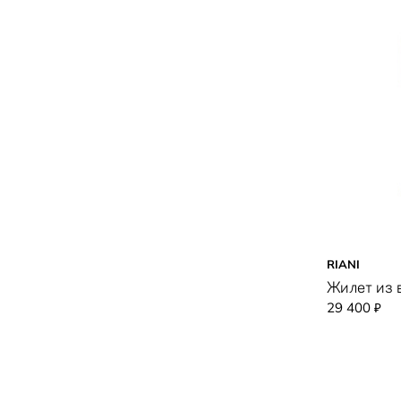
RIANI
Жилет из 
29 400
₽