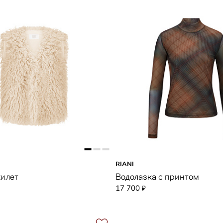
RIANI
жилет
Водолазка с принтом
17 700
₽