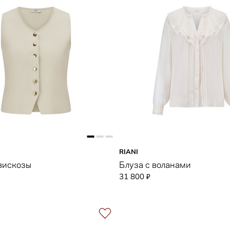
RIANI
вискозы
Блуза с воланами
31 800
₽