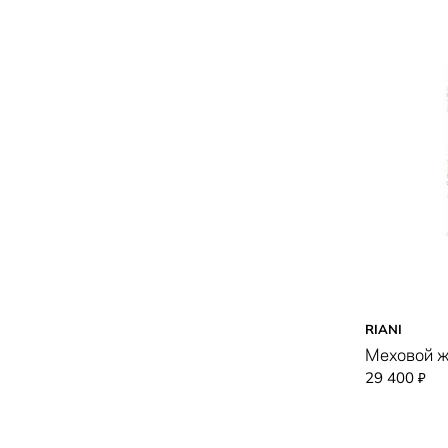
RIANI
Меховой 
29 400
₽