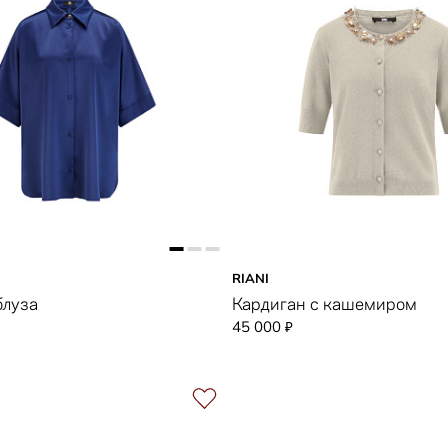
RIANI
блуза
Кардиган с кашемиром
45 000
₽