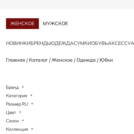
ЖЕНСКОЕ
МУЖСКОЕ
НОВИНКИ
БРЕНДЫ
ОДЕЖДА
СУМКИ
ОБУВЬ
АКСЕССУ
/
/
/
/
Главная
Каталог
Женское
Одежда
Юбки
Бренд
Категория
ANDRE MAURICE
Размер RU
Юбки
BOGNER
Цвет
40
HUGO BOSS
Сезон
бежевый
42
Коллекция
LUISA CERANO
Осень-Зима 2026
белый