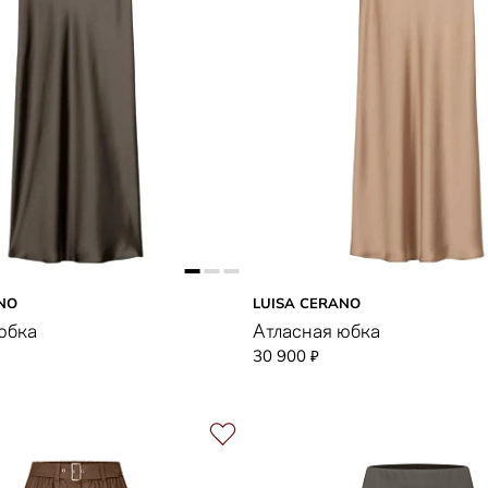
NO
LUISA CERANO
юбка
Атласная юбка
30 900
₽