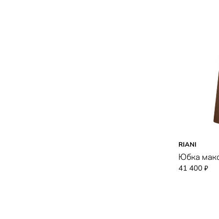
RIANI
Юбка мак
41 400
₽