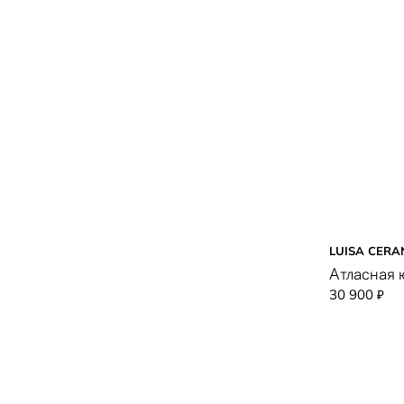
LUISA CERA
Атласная 
30 900
₽