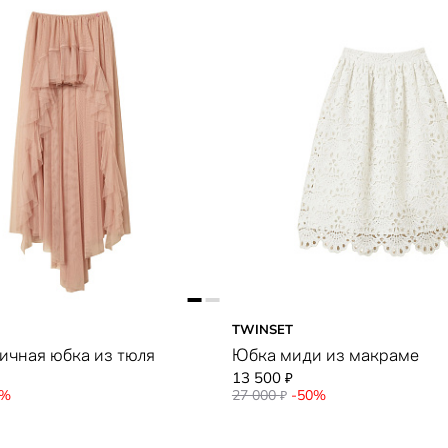
TWINSET
чная юбка из тюля
Юбка миди из макраме
13 500
₽
0%
27 000
-50%
₽