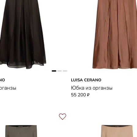
NO
LUISA CERANO
рганзы
Юбка из органзы
55 200
₽