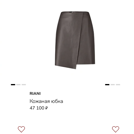
RIANI
Кожаная юбка
47 100
₽