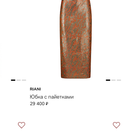
RIANI
Юбка с пайетками
29 400
₽