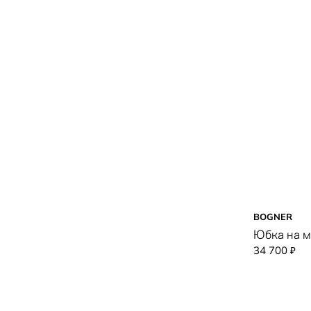
BOGNER
Юбка на 
34 700
₽