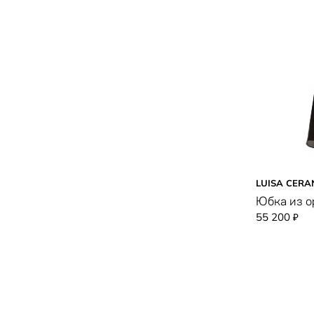
LUISA CERA
Юбка из о
55 200
₽