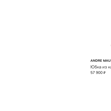
сереневый
серый
синий
темно-синий
фиолетовый
хаки
черно-белый
ANDRE MAU
черный
Юбка из 
57 900
₽