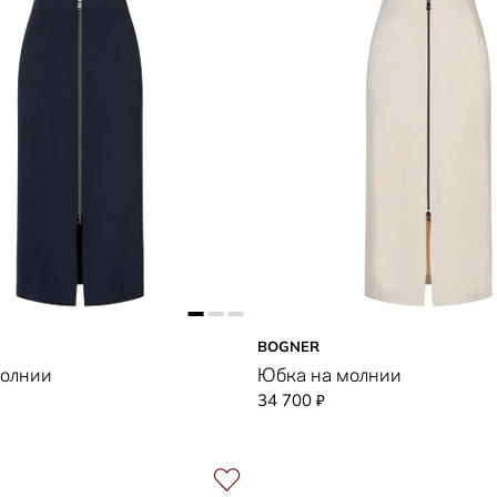
BOGNER
молнии
Юбка на молнии
34 700
₽