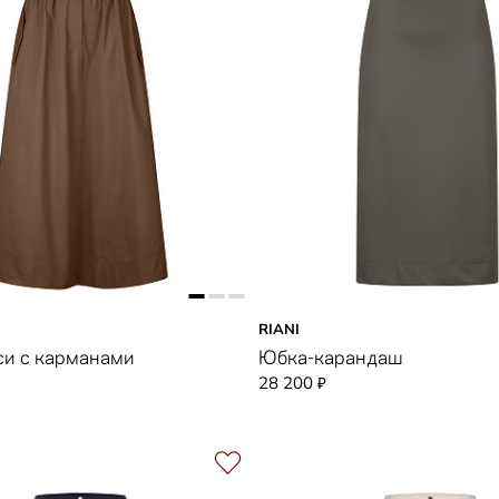
RIANI
си с карманами
Юбка-карандаш
28 200
₽