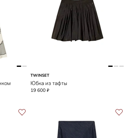
TWINSET
нком
Юбка из тафты
19 600
₽