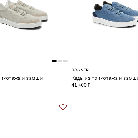
BOGNER
рикотажа и замши
Кеды из трикотажа и замш
41 400
₽