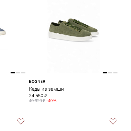
BOGNER
Кеды из замши
24 550
₽
40 920
-40%
₽