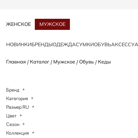
ЖЕНСКОЕ
МУЖСКОЕ
НОВИНКИ
БРЕНДЫ
ОДЕЖДА
СУМКИ
ОБУВЬ
АКСЕССУ
/
/
/
/
Главная
Каталог
Мужское
Обувь
Кеды
Бренд
Категория
BOGNER
Размер RU
Кеды
HUGO BOSS
Цвет
39
Paul Shark
Сезон
бежевый
40
Коллекция
Весна-Лето 2026
белый