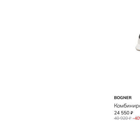
BOGNER
Комбинир
24 550
₽
40 920
-4
₽