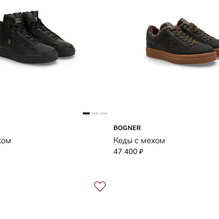
BOGNER
хом
Кеды с мехом
47 400
₽