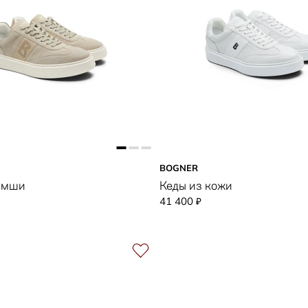
BOGNER
замши
Кеды из кожи
41 400
₽