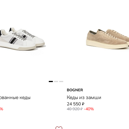
BOGNER
ованные кеды
Кеды из замши
24 550
₽
0%
40 920
-40%
₽