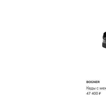
BOGNER
Кеды с ме
47 400
₽