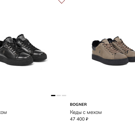
BOGNER
хом
Кеды с мехом
47 400
₽