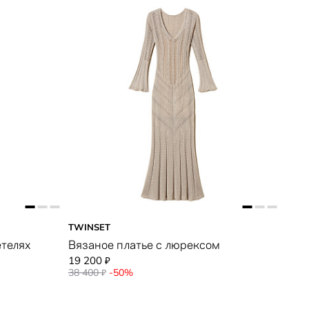
TWINSET
етелях
Вязаное платье с люрексом
19 200
₽
38 400
-50%
₽