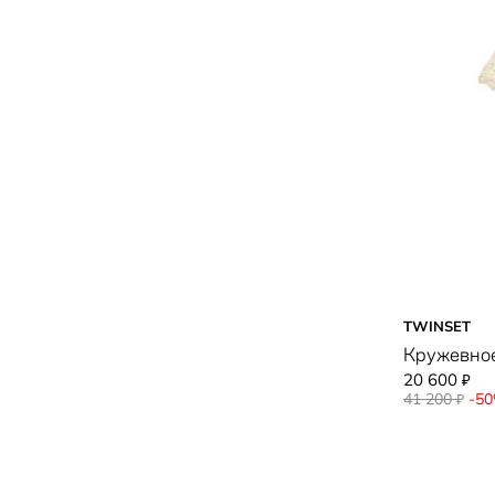
TWINSET
Кружевное
20 600
₽
41 200
-5
₽