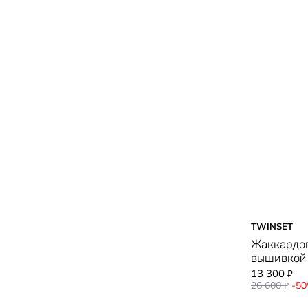
TWINSET
Жаккардов
вышивкой
13 300
₽
26 600
-5
₽