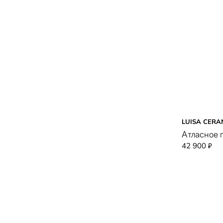
серебряный
серый
синий
сиреневый
темно-синий
фиолетовый
хаки
LUISA CERA
черно-белый
Атласное 
42 900
₽
черный