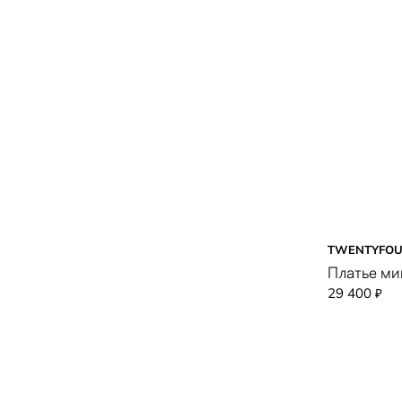
TWENTYFOU
Платье ми
29 400
₽