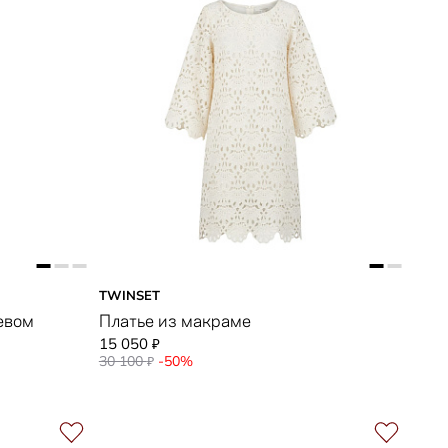
TWINSET
евом
Платье из макраме
15 050
₽
30 100
-50%
₽