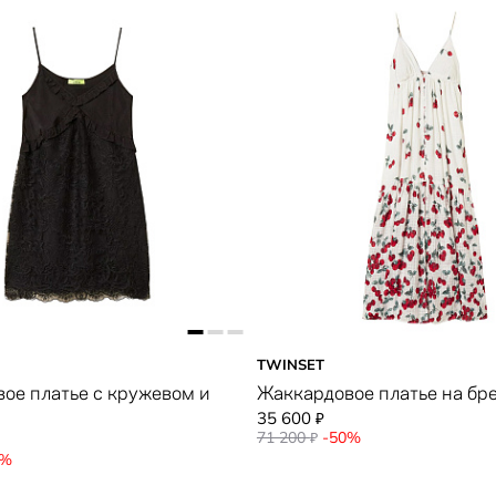
TWINSET
ое платье с кружевом и
Жаккардовое платье на бр
35 600
₽
71 200
-50%
₽
0%