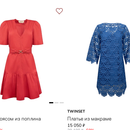
TWINSET
поясом из поплина
Платье из макраме
15 050
₽