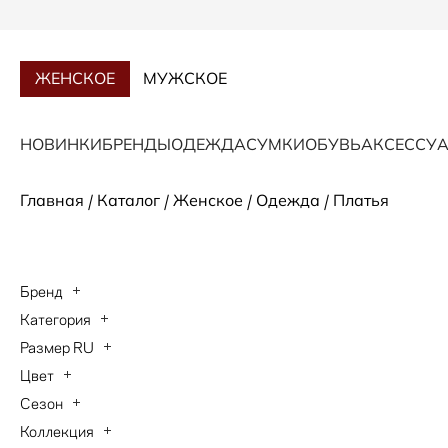
ЖЕНСКОЕ
МУЖСКОЕ
НОВИНКИ
БРЕНДЫ
ОДЕЖДА
СУМКИ
ОБУВЬ
АКСЕССУ
/
/
/
/
Главная
Каталог
Женское
Одежда
Платья
Бренд
Категория
ANDRE MAURICE
Размер RU
Платья
BOGNER
Цвет
40
ESCADA
Сезон
бежевый
42
Коллекция
HUGO BOSS
Осень-Зима 2026
белый