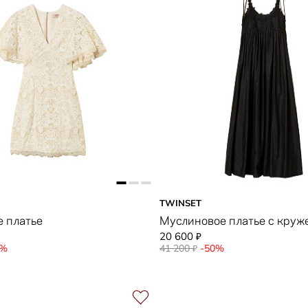
TWINSET
 платье
Муслиновое платье с круж
20 600
₽
0%
41 200
-50%
₽