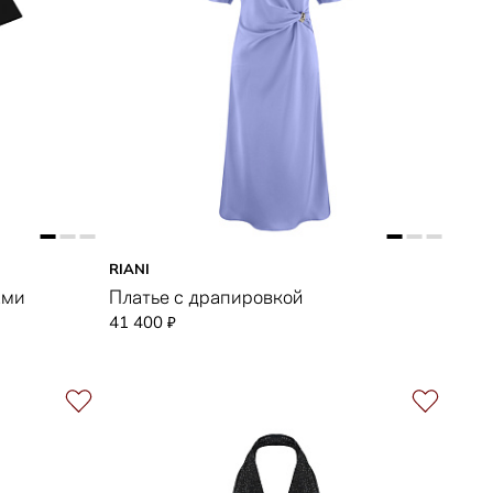
RIANI
ами
Платье с драпировкой
41 400
₽