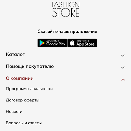
Скачайте наше приложение
Каталог
Новинки
Помощь покупателю
Одежда
Доставка и оплата
О компании
Сумки
Как оформить заказ
Программа лояльности
Аксессуары
Условия возвратов
Договор оферты
Распродажа
Таблица размеров
Новости
Подарочные сертификаты
Уход за одеждой
Вопросы и ответы