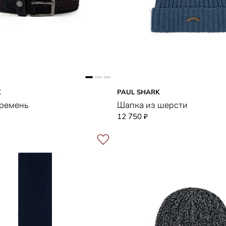
K
PAUL SHARK
 ремень
Шапка из шерсти
12 750
₽