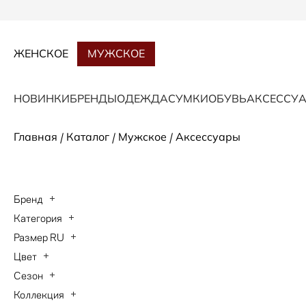
ЖЕНСКОЕ
МУЖСКОЕ
НОВИНКИ
БРЕНДЫ
ОДЕЖДА
СУМКИ
ОБУВЬ
АКСЕССУ
/
/
/
Главная
Каталог
Мужское
Аксессуары
Бренд
Категория
BOGNER
Размер RU
Галстуки
HUGO BOSS
Цвет
Onesize
Кепки
Paul Shark
Сезон
бежевый
Перчатки
Коллекция
Осень-Зима 2026
белый