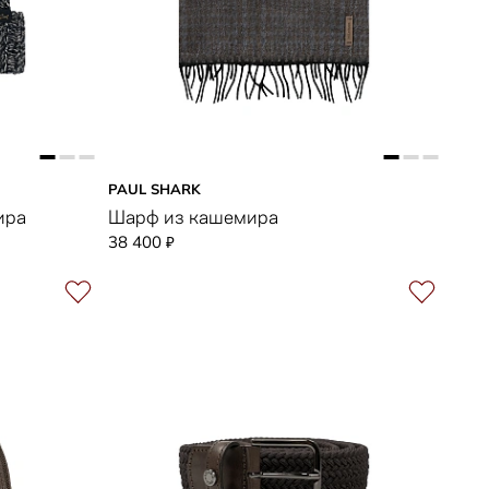
PAUL SHARK
ира
Шарф из кашемира
38 400
₽