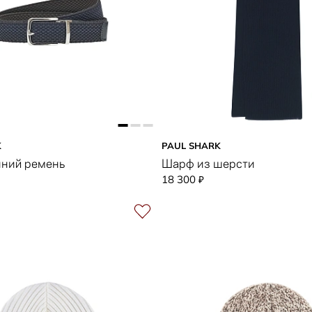
K
PAUL SHARK
нний ремень
Шарф из шерсти
18 300
₽