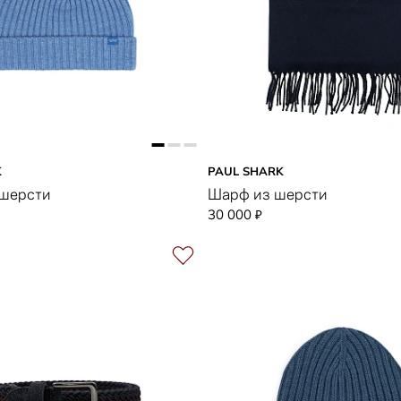
K
PAUL SHARK
 шерсти
Шарф из шерсти
30 000
₽