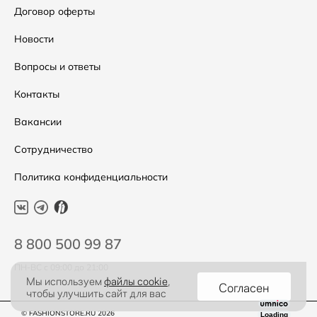
Аксессуары
Условия возвратов
Договор оферты
Распродажа
Таблица размеров
Новости
Подарочные сертификаты
Уход за одеждой
Вопросы и ответы
Контакты
Вакансии
Сотрудничество
Политика конфиденциальности
8 800 500 99 87
ПН-ВС с 09:00 до 21:00
Мы используем
файлы cookie
,
Согласен
чтобы улучшить сайт для вас
© FASHIONSTORE.RU 2026
Loading