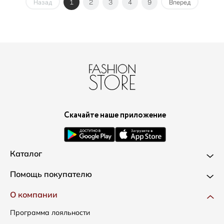
Назад
1
2
3
4
9
Вперед
Скачайте наше приложение
Каталог
Новинки
Помощь покупателю
Одежда
Доставка и оплата
О компании
Сумки
Как оформить заказ
Программа лояльности