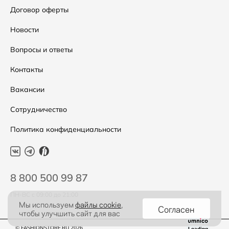
Аксессуары
Условия возвратов
Договор оферты
Распродажа
Таблица размеров
Новости
Подарочные сертификаты
Уход за одеждой
Вопросы и ответы
Контакты
Вакансии
Сотрудничество
Политика конфиденциальности
8 800 500 99 87
ПН-ВС с 09:00 до 21:00
Мы используем
файлы cookie
,
Согласен
чтобы улучшить сайт для вас
© FASHIONSTORE.RU 2026
Loading