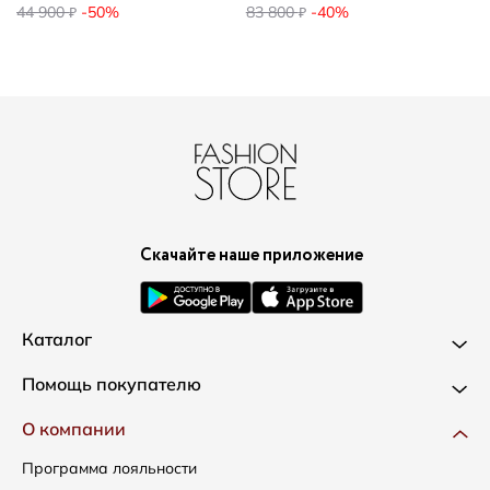
44 900
-50%
83 800
-40%
₽
₽
Скачайте наше приложение
Каталог
Новинки
Помощь покупателю
Одежда
Доставка и оплата
О компании
Сумки
Как оформить заказ
Программа лояльности