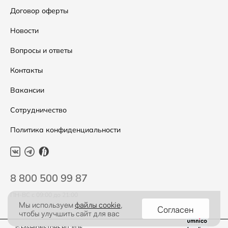
Аксессуары
Условия возвратов
Договор оферты
Скидки
Таблица размеров
Новости
Уход за одеждой
Вопросы и ответы
Контакты
Вакансии
Сотрудничество
Политика конфиденциальности
8 800 500 99 87
ПН-ВС с 09:00 до 21:00
Мы используем
файлы cookie
,
Согласен
чтобы улучшить сайт для вас
© FASHIONSTORE.RU 2026