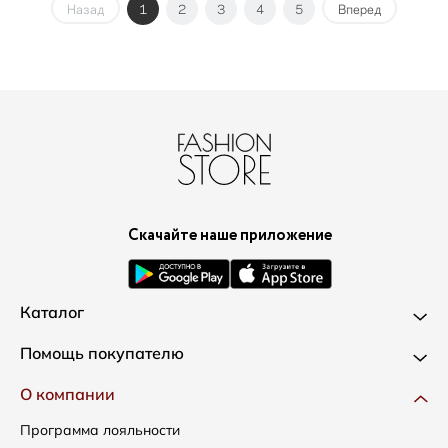
Назад
1
2
3
4
5
Вперед
Скачайте наше приложение
Каталог
Новинки
Помощь покупателю
Одежда
Доставка и оплата
О компании
Сумки
Как оформить заказ
Программа лояльности