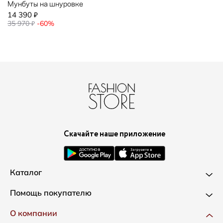
Мунбуты на шнуровке
14 390
₽
35 970
-60%
₽
Скачайте наше приложение
Каталог
Новинки
Помощь покупателю
Одежда
Доставка и оплата
О компании