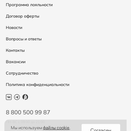
Сумки
Как оформить заказ
Программа лояльности
Аксессуары
Условия возвратов
Договор оферты
Скидки
Таблица размеров
Новости
Уход за одеждой
Вопросы и ответы
Контакты
Вакансии
Сотрудничество
Политика конфиденциальности
8 800 500 99 87
ПН-ВС с 09:00 до 21:00
Мы используем
файлы cookie
,
Согласен