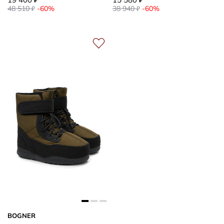
₽
₽
48 510
-60%
38 940
-60%
₽
₽
BOGNER