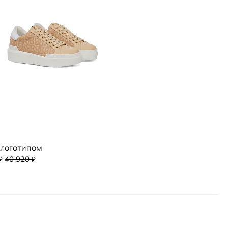
 логотипом
40 920
₽
₽